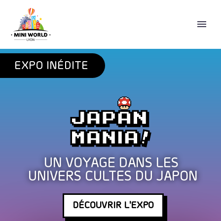
EXPO INÉDITE
ENGLISH
UN VOYAGE DANS LES
UNIVERS CULTES DU JAPON
DÉCOUVRIR L'EXPO