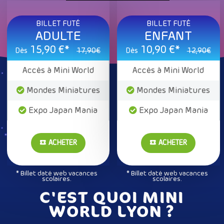
BILLET FUTÉ
BILLET FUTÉ
ADULTE
ENFANT
15,90 €*
10,90 €*
17,90€
12,90€
Dès
Dès
Accès à Mini World
Accès à Mini World
Mondes Miniatures
Mondes Miniatures
Expo Japan Mania
Expo Japan Mania
ACHETER
ACHETER
* Billet daté web vacances
* Billet daté web vacances
scolaires.
scolaires.
C'EST QUOI MINI
WORLD LYON ?