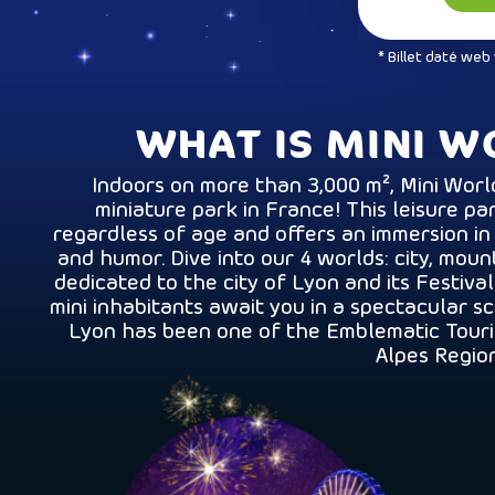
* Billet daté web
WHAT IS MINI W
Indoors on more than 3,000 m², Mini Worl
miniature park in France! This leisure par
regardless of age and offers an immersion in
and humor. Dive into our 4 worlds: city, moun
dedicated to the city of Lyon and its Festival
mini inhabitants await you in a spectacular s
Lyon has been one of the Emblematic Touri
Alpes Region