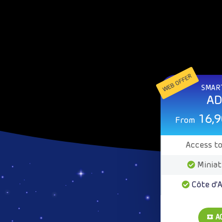
WEB OFFER
SMART
AD
16,9
From
Access to
Miniat
Côte d'
A