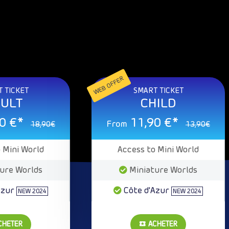
WEB OFFER
 TICKET
SMART TICKET
ULT
CHILD
0 €*
11,90 €*
From
18,90€
13,90€
 Mini World
Access to Mini World
ure Worlds
Miniature Worlds
Azur
Côte d'Azur
NEW 2024
NEW 2024
CHETER
ACHETER