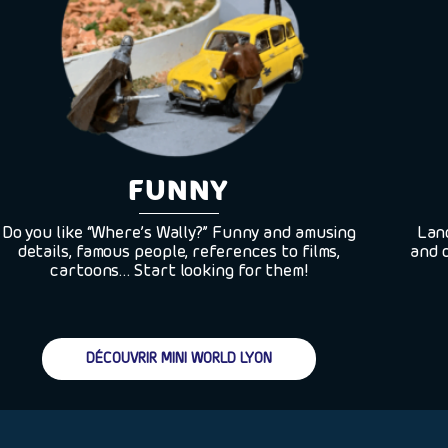
FUNNY
Do you like “Where’s Wally?” Funny and amusing
Land
details, famous people, references to films,
and 
cartoons… Start looking for them!
DÉCOUVRIR MINI WORLD LYON